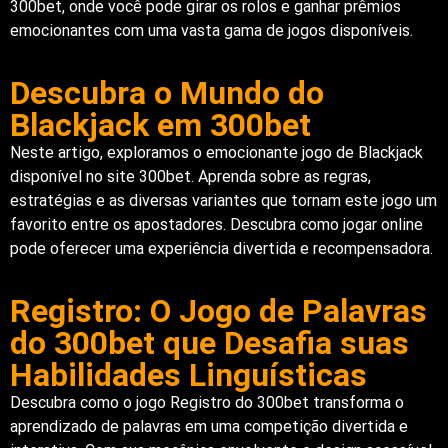
300bet, onde você pode girar os rolos e ganhar prêmios
emocionantes com uma vasta gama de jogos disponíveis.
Descubra o Mundo do
Blackjack em 300bet
Neste artigo, exploramos o emocionante jogo de Blackjack
disponível no site 300bet. Aprenda sobre as regras,
estratégias e as diversas variantes que tornam este jogo um
favorito entre os apostadores. Descubra como jogar online
pode oferecer uma experiência divertida e recompensadora.
Registro: O Jogo de Palavras
do 300bet que Desafia suas
Habilidades Linguísticas
Descubra como o jogo Registro do 300bet transforma o
aprendizado de palavras em uma competição divertida e