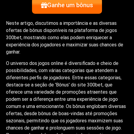
Ganhe um bônus
Neste artigo, discutimos a importância e as diversas
ofertas de bônus disponíveis na plataforma de jogos
300bet, mostrando como elas podem enriquecer a
experiência dos jogadores e maximizar suas chances de
ganhar.
O universo dos jogos online é diversificado e cheio de
possibilidades, com várias categorias que atendem a
diferentes perfis de jogadores. Entre essas categorias,
destaca-se a seção de 'Bônus' do site 300bet, que
oferece uma variedade de promoções atraentes que
podem ser a diferença entre uma experiência de jogo
comum e uma emocionante. Os bônus englobam diversas
ofertas, desde bônus de boas-vindas até promoções
sazonais, permitindo que os jogadores maximizem suas
chances de ganhar e prolonguem suas sessões de jogo.