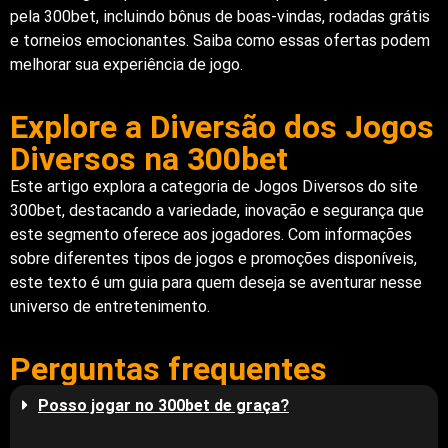
pela 300bet, incluindo bônus de boas-vindas, rodadas grátis
e torneios emocionantes. Saiba como essas ofertas podem
melhorar sua experiência de jogo.
Explore a Diversão dos Jogos
Diversos na 300bet
Este artigo explora a categoria de Jogos Diversos do site
300bet, destacando a variedade, inovação e segurança que
este segmento oferece aos jogadores. Com informações
sobre diferentes tipos de jogos e promoções disponíveis,
este texto é um guia para quem deseja se aventurar nesse
universo de entretenimento.
Perguntas frequentes
Posso jogar no 300bet de graça?