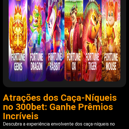
Atrações dos Caça-Níqueis
no 300bet: Ganhe Prêmios
Incríveis
Descubra a experiência envolvente dos caça-níqueis no